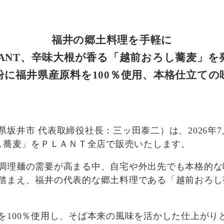
福井の郷土料理を手軽に
LANT、辛味大根が香る「越前おろし蕎麦」を
粉に福井県産原料を100％使用、本格仕立ての
坂井市 代表取締役社長：三ッ田泰二）は、2026年7
ろし蕎麦」をＰＬＡＮＴ全店で販売いたします。
調理麺の需要が高まる中、自宅や外出先でも本格的な
踏まえ、福井の代表的な郷土料理である「越前おろし
を100％使用し、そば本来の風味を活かした仕上がり