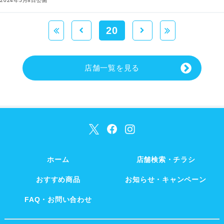
2024年5月8日公開
20
店舗一覧を見る
ホーム
店舗検索・チラシ
おすすめ商品
お知らせ・キャンペーン
FAQ・お問い合わせ