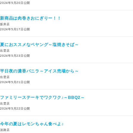
2024年5月20日公開
新商品は肉巻きおにぎりー！！
坂井店
2024年5月17日公開
夏におススメなペヤング～塩焼きそば～
出雲店
2024年5月23日公開
平日夜の濃香バニラ～アイス売場から～
出雲店
2024年5月21日公開
ファミリーステーキでワクワク♪～BBQ2～
出雲店
2024年5月22日公開
今年の夏はレモンちゃん食べよ♪
淡路店