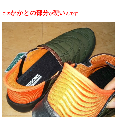
かかとの部分
硬い
この
が
んです