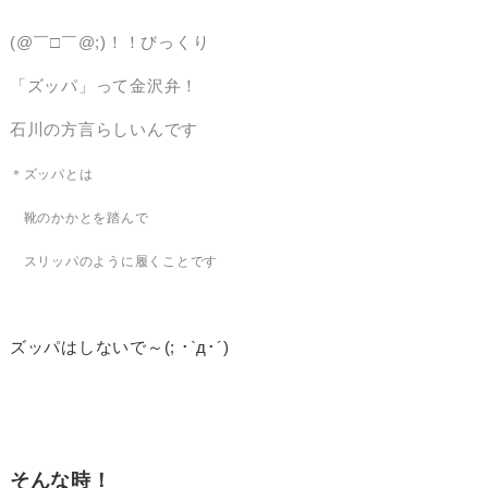
(@￣□￣@;)！！びっくり
「ズッパ」って金沢弁！
石川の方言らしいんです
＊ズッパとは
靴のかかとを踏んで
スリッパのように履くことです
ズッパはしないで～(; ･`д･´)
そんな時！