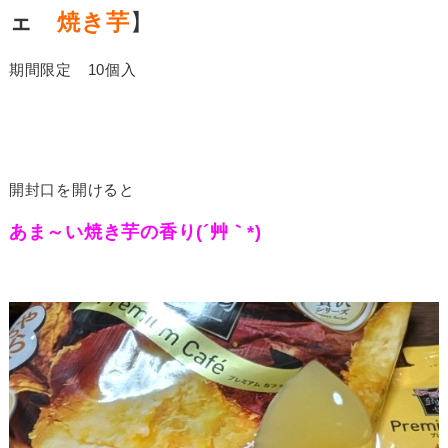
ェ
焼き芋
】
期間限定 10個入
開封口を開けると
あま～い焼き芋の香り(´艸｀*)