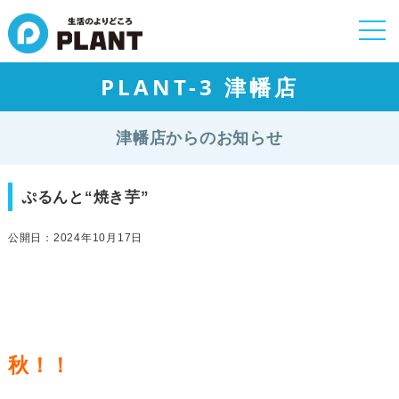
togg
navi
PLANT-3 津幡店
津幡店からのお知らせ
ぷるんと“焼き芋”
公開日：2024年10月17日
秋！！