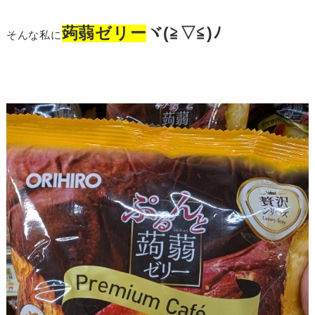
蒟蒻ゼリー
ヾ(≧▽≦)ﾉ
そんな私に