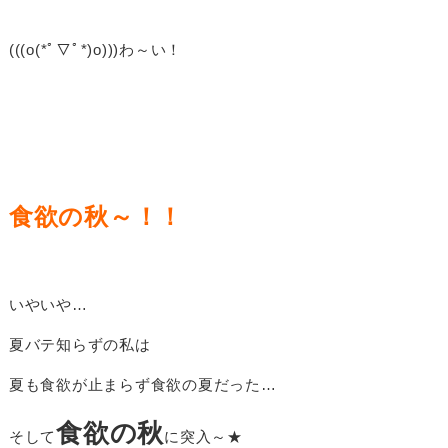
(((o(*ﾟ▽ﾟ*)o)))わ～い！
食欲の秋～！！
いやいや…
夏バテ知らずの私は
夏も食欲が止まらず食欲の夏だった…
食欲の秋
そして
に突入～★