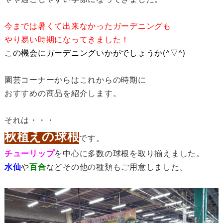
やや過ごしやすい季節になってきました。
今までは暑くて出来なかったガーデニングも
やり易い時期になってきました！
この機会にガーデニングいかがでしょうか(^▽^)
園芸コーナーからはこれからの時期に
おすすめの商品を紹介します。
それは・・・
秋植えの球根
です。
チューリップ
を中心に多数の球根を取り揃えました。
水仙
や
百合
などその他の種類もご用意しました。