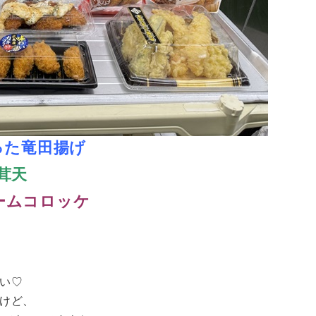
った竜田揚げ
茸天
ームコロッケ
い♡
けど、