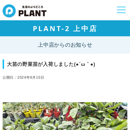
togg
navi
PLANT-2 上中店
上中店からのお知らせ
大苗の野菜苗が入荷しました(●´ω｀●)
公開日：2024年6月10日