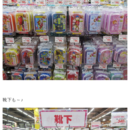
靴下も～♪