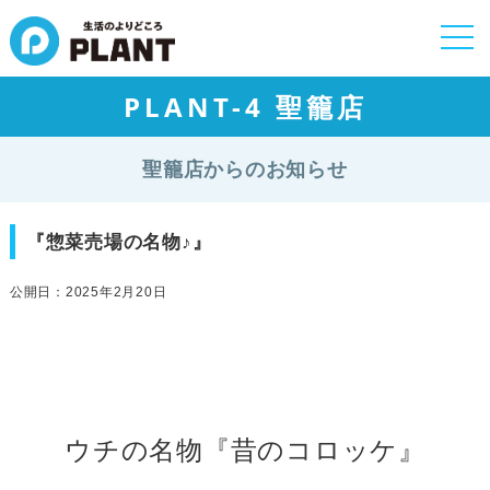
togg
navi
PLANT-4 聖籠店
聖籠店からのお知らせ
『惣菜売場の名物♪』
公開日：2025年2月20日
ウチの名物『昔のコロッケ』