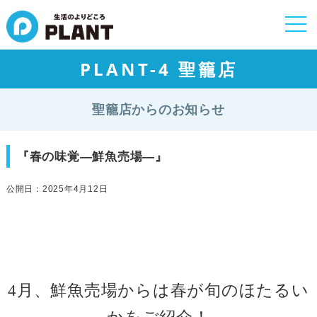
togg
navi
PLANT-4 聖籠店
聖籠店からのお知らせ
『春の味覚―鮮魚売場―』
公開日：2025年4月12日
4
月、鮮魚売場からは春が旬のほたるい