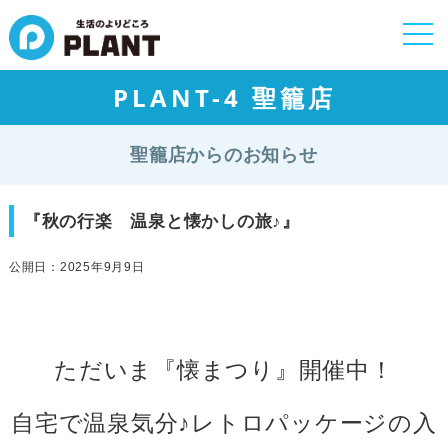
togg
navi
PLANT-4 聖籠店
聖籠店からのお知らせ
『秋の行楽 温泉と懐かしの旅♪』
公開日：2025年9月9日
ただいま『懐まつり』開催中！
自宅で温泉気分♪レトロパッケージの入