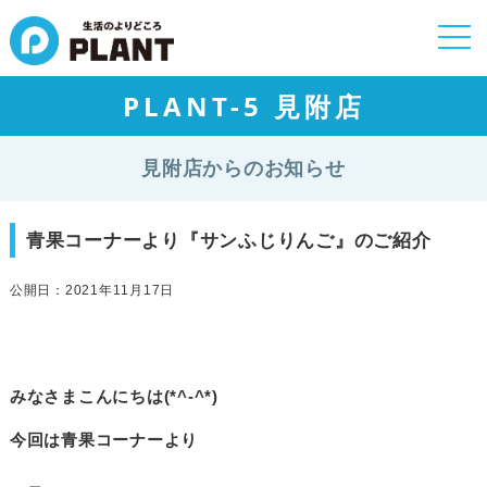
togg
navi
PLANT-5 見附店
見附店からのお知らせ
青果コーナーより『サンふじりんご』のご紹介
公開日：2021年11月17日
みなさまこんにちは(*^-^*)
今回は青果コーナーより