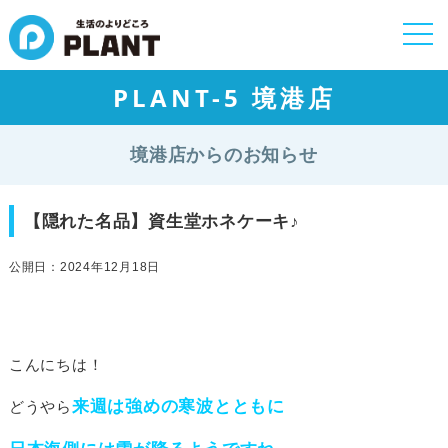
togg
navi
PLANT-5 境港店
境港店からのお知らせ
【隠れた名品】資生堂ホネケーキ♪
公開日：2024年12月18日
こんにちは！
来週は強めの寒波とともに
どうやら