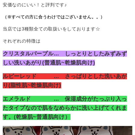
安価なのにいい！と評判です♪
（※すべての方に合うわけではございません。。）
当店では3種類全ての取扱いをしております☆
それぞれの特徴は
クリスタルパープル… しっとりとしたみずみず
しい洗いあがり(普通肌~乾燥肌向け)
ルビーレッド … さっぱりとした洗いあが
り(脂性肌~乾燥肌向け)
エメラルド … 保湿成分がたっぷり入っ
たタイプなので肌をなめらかに洗い上げてくれま
す。(乾燥肌~普通肌向け）