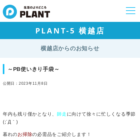
togg
navi
PLANT-5 横越店
横越店からのお知らせ
～PB使いきり手袋～
公開日：2023年11月8日
年内も残り僅かと
なり、
師走
に向けて徐々に忙しくなる季節
(;´Д｀)
暮れの
お掃除
の必需品をご紹介します！