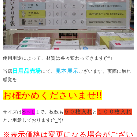
使用用途によって、材質は各々変わってきます(^^♪
日用品売場
見本展示
当店
にて、
ございます。実際に触れ
感覚を
お確かめくださいませ!!
S～L
５０枚入れ
１００枚入れ
サイズは
まで、枚数も
と
とご用意しております(^_^)/
※表示価格は変更になる場合がござい