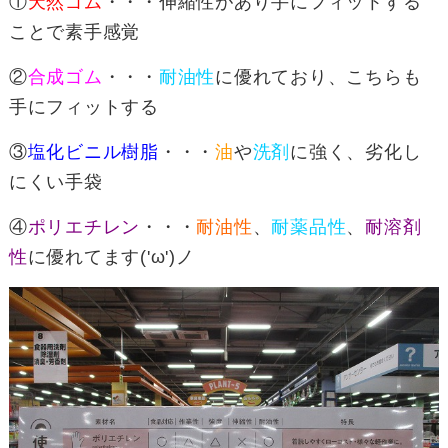
①
天然ゴム
・・・伸縮性があり手にフィットする
ことで素手感覚
②
合成ゴム
・・・
耐油性
に優れており、こちらも
手にフィットする
③
塩化ビニル樹脂
・・・
油
や
洗剤
に強く、劣化し
にくい手袋
④
ポリエチレン
・・・
耐油性
、
耐薬品性
、
耐溶剤
性
に優れてます('ω')ノ