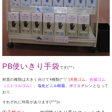
PB使いきり手袋
です(^^♪
材質の種類は大きく分けて4種類(*'▽')
天然ゴム
、
合成ゴム
（ニトリルゴム）
、
塩化ビニル樹脂
、
ポリエチレン
となって
おり、
それぞれに特長があります(*^^)v