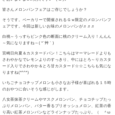
皆さんメロンパンフェアはご存じでしょうか？
そうです。ベーカリーで開催されるＧｗ限定のメロンパンフ
ェアです。今回は新しいお味のメロンパンが♬♬♬
白桃～うっすらピンク色の断面に桃のクリーム入り！んんん
～気になりますね～( *´艸｀)
宮崎日向夏＆カスタードパン！こちらはマーマレードよりも
さわやかなでレモンよりのすっきり、中にはとろ～りカスタ
ード入りでさわやか＆とろ甘カスタード☆☆こちらも気にな
りますね(*^^*)
いちごチョコチップメロンも小さなお子様が喜ばれる１５時
のおやつに合いそうな感じがします。
八女茶抹茶クリームやマスクメロンパン、チョコチップたっ
ぷりメロンパン、バター香るブリオッシュメロン、紅茶の香
り高い紅茶メロンパンなどラインナップたっぷり。（ ＾ω