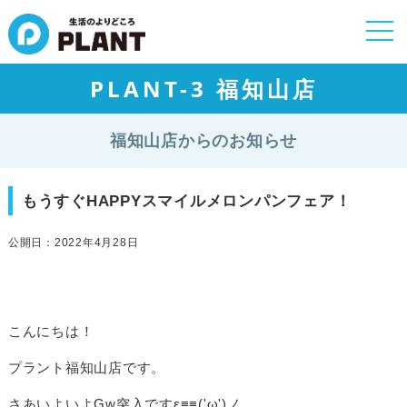
togg
navi
PLANT-3 福知山店
福知山店からのお知らせ
もうすぐHAPPYスマイルメロンパンフェア！
公開日：2022年4月28日
こんにちは！
プラント福知山店です。
さあいよいよGw突入ですε≡≡('ω')ノ