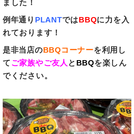
ました！
例年通り
PLANT
では
BBQ
に力を入
れております！
是非当店の
BBQコーナー
を利用し
て
ご家族やご友人
と
BBQ
を楽しん
でください。