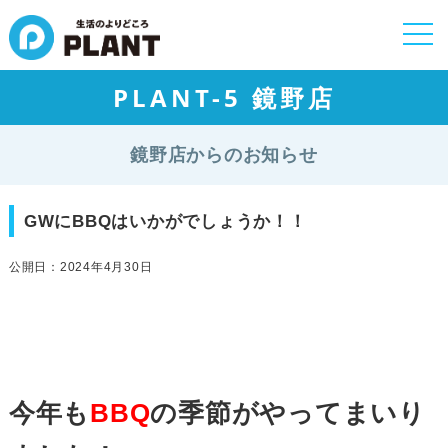
togg
navi
PLANT-5 鏡野店
鏡野店からのお知らせ
GWにBBQはいかがでしょうか！！
公開日：2024年4月30日
今年も
BBQ
の季節がやってまいり