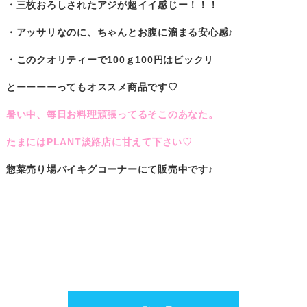
・三枚おろしされたアジが超イイ感じー！！！
・アッサリなのに、ちゃんとお腹に溜まる安心感♪
・このクオリティーで100ｇ100円はビックリ
とーーーーってもオススメ商品です♡
暑い中、毎日お料理頑張ってるそこのあなた。
たまにはPLANT淡路店に甘えて下さい♡
惣菜売り場バイキグコーナーにて販売中です♪