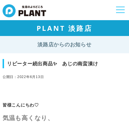
togg
navi
PLANT 淡路店
淡路店からのお知らせ
リピーター続出商品✨ あじの南蛮漬け
公開日：2022年6月13日
皆様こんにちわ♡
気温も高くなり、