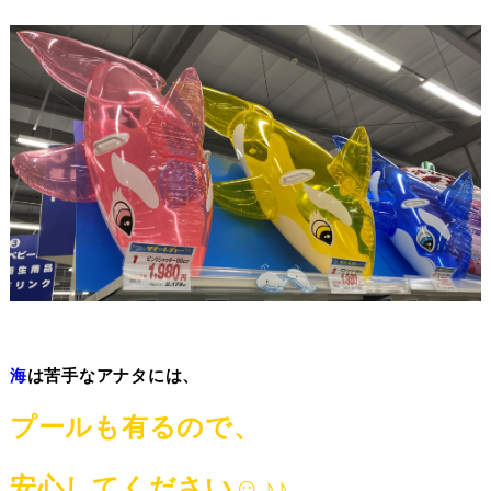
海
は苦手なアナタには、
プール
も有るので、
安心してください☺
♪♪