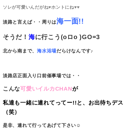
ソレが可愛いんだがね♥ホントにね♥♥
海一面!!
淡路と言えば・・周りは
そうだ！
海
に行こう(oロ
o
)GO=
3
北から南まで、
海水浴場
だらけなんです♪
淡路店正面入り口前催事場では・・
こんな
可愛いイルカCHAN
が
私達も一緒に連れてってー!!と、お出待ちデス
（笑）
是非、連れて行ってあげて下さい☺