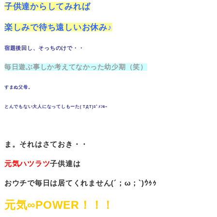
子供達からしてみれば
楽しみで待ち遠しいお休み♪
宿題後回し、そっちのけで・・
毎日遊ぶ事しか考えてなかった幼少期（笑）
すまぬ父母。
とんでもない大人になってしもーた
( TДT)ｺﾞﾒﾝﾖｰ
ま。それはさておき・・
元気ハツラツ
子供達は
おウチで毎日は居てくれません(´；ω；`)ｳｩｩ
元気∞POWER！！！