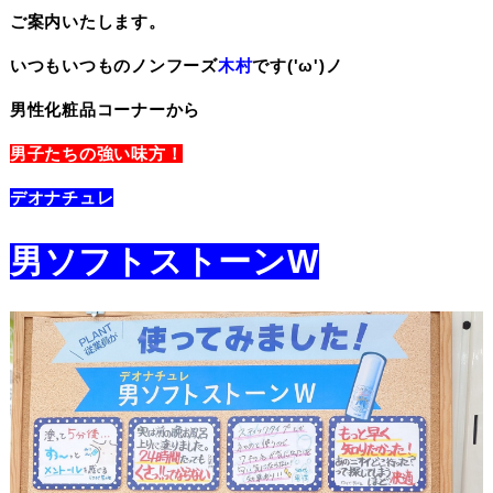
ご案内いたします。
いつもいつものノンフーズ
木村
です('ω')ノ
男性化粧品コーナーから
男子たちの強い味方！
デオナチュレ
男ソフトストーンW