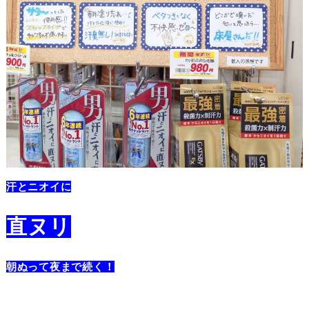
汗とニオイに
直ヌリ
朝ぬって夜まで続く！