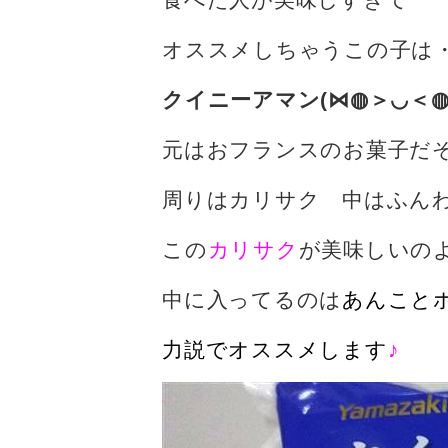
オススメしちゃうこの子は
クイニーアマン(⋈◍＞◡＜◍
元はおフランスのお菓子だ
周りはカリサク 中はふん
この
カリサク
が美味しいの
中に入ってるのは
あんこと
力説でオススメします
♪