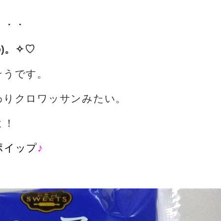
・・・
)。✧♡
そうです。
わりクロワッサンみたい。
よ！
ポイップ
♪