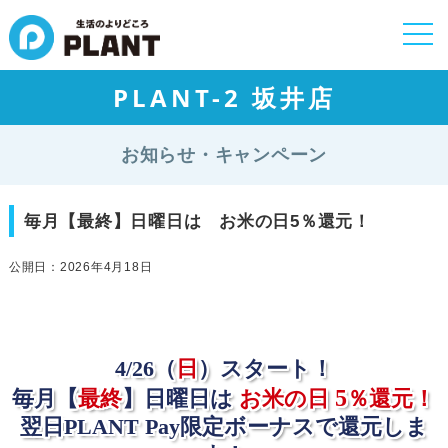
togg
navi
PLANT-2 坂井店
お知らせ・キャンペーン
毎月【最終】日曜日は お米の日5％還元！
公開日：2026年4月18日
4/26（
日
）スタート！
5
毎月【
最終
】日曜日は
お米の日
％還元！
翌日PLANT Pay限定ボーナスで還元しま