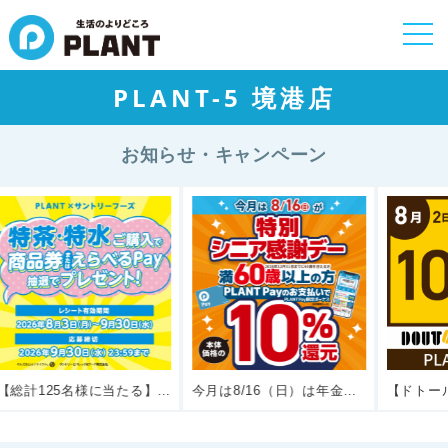
togg
navi
PLANT-5 境港店
お知らせ・キャンペーン
！
今月は8/16（日）は年金の日【特別シニア感謝デー】60歳以上の方10％還元！
【ドトールコーヒーショップ PLANT境港店】お客様へ日頃の感謝の気持ちをこめて実施する感謝デー。