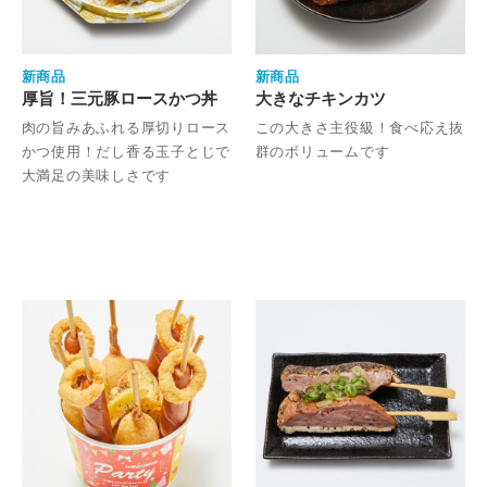
新商品
新商品
厚旨！三元豚ロースかつ丼
大きなチキンカツ
肉の旨みあふれる厚切りロース
この大きさ主役級！食べ応え抜
かつ使用！だし香る玉子とじで
群のボリュームです
大満足の美味しさです