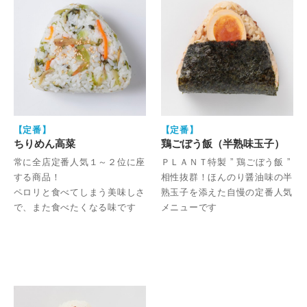
【定番】
【定番】
ちりめん高菜
鶏ごぼう飯（半熟味玉子）
常に全店定番人気１～２位に座
ＰＬＡＮＴ特製 ” 鶏ごぼう飯 ”
する商品！
相性抜群！ほんのり醤油味の半
ペロリと食べてしまう美味しさ
熟玉子を添えた自慢の定番人気
で、また食べたくなる味です
メニューです