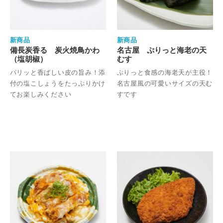
新商品
新商品
備長炭香る 炭火焼鳥かわ
名古屋 ぷりっと海老の天
（塩胡椒）
むす
パリッと香ばしい皮の旨み！添
ぷりっと食感の海老天が主役！
付の塩こしょうをたっぷりかけ
名古屋風の可愛いサイズの天む
てお楽しみください
すです