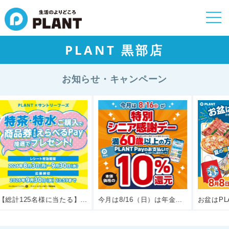
togg
navi
PLANT 黒部店
お知らせ・キャンペーン
！
今月は8/16（日）は年金の日【特別シニア感謝デー】60歳以上の方10％還元！
お盆はPLANTへ！おもてなしのご馳走、手土産ほか、夏の福袋8/8（土）～登場！
今